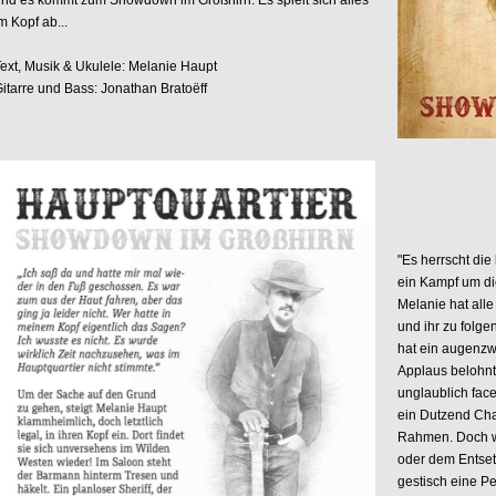
und es kommt zum Showdown im
Großhirn. Es spielt sich alles
m Kopf ab...
ext, Musik & Ukulele: Melanie Haupt
itarre und Bass: Jonathan Bratoëff
"Es herrscht di
ein Kampf um di
Melanie hat all
und ihr zu folge
hat ein augenzw
Applaus belohnt
unglaublich face
ein Dutzend Cha
Rahmen. Doch wi
oder dem Entset
gestisch eine Pe