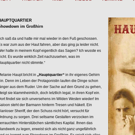
HAUPTQUARTIER
Showdown im Großhirn
Ich saß da und hatte mir mal wieder in den Fuß geschossen.
s war zum aus der Haut fahren, aber das ging ja leider nicht.
er hatte in meinem Kopf eigentlich das Sagen? Ich wusste es
icht. Es wurde wirklich Zeit nachzusehen, was im
auptquartier nicht stimmte.“
elanie Haupt bricht in
„Hauptquartier“
in ihr eigenes Gehirn
in. Denn im Leben der Protagonistin laufen die Dinge schon
änger aus dem Ruder. Um der Sache auf den Grund zu gehen,
teigt sie klammheimlich, doch letztlich legal, in ihren Kopf ein.
ort findet sie sich unversehens im Wilden Westen wieder! Im
aloon steht der Barmann hinterm Tresen und häkelt. Ein
lanloser Sheriff, der den Schuss nicht hört, versucht für
rdnung zu sorgen. Drei seltsame Gestalten verzocken im
errauchten Hinterstübchen sämtliches Kapital. Ihnen das
andwerk zu legen, erweist sich als nicht ganz ungefährlich