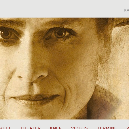
K
RETT
THEATER
KNEF
VIDEOS
TERMINE
V