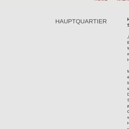
HAUPTQUARTIER
„
E
W
n
H
M
e
l
s
D
S
p
O
v
H