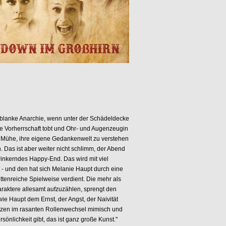
e blanke Anarchie, wenn unter der Schädeldecke
e Vorherrschaft tobt und Ohr- und Augenzeugin
e Mühe, ihre eigene Gedankenwelt zu verstehen
n. Das ist aber weiter nicht schlimm, der Abend
inkerndes Happy-End. Das wird mit viel
 - und den hat sich Melanie Haupt durch eine
ttenreiche Spielweise verdient. Die mehr als
raktere allesamt aufzuzählen, sprengt den
e Haupt dem Ernst, der Angst, der Naivität
zen im rasanten Rollenwechsel mimisch und
rsönlichkeit gibt, das ist ganz große Kunst."